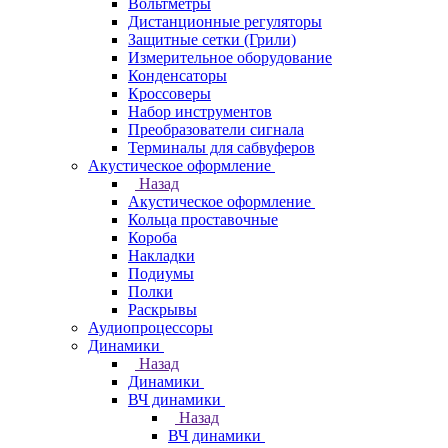
Вольтметры
Дистанционные регуляторы
Защитные сетки (Грили)
Измерительное оборудование
Конденсаторы
Кроссоверы
Набор инструментов
Преобразователи сигнала
Терминалы для сабвуферов
Акустическое оформление
Назад
Акустическое оформление
Кольца проставочные
Короба
Накладки
Подиумы
Полки
Раскрывы
Аудиопроцессоры
Динамики
Назад
Динамики
ВЧ динамики
Назад
ВЧ динамики