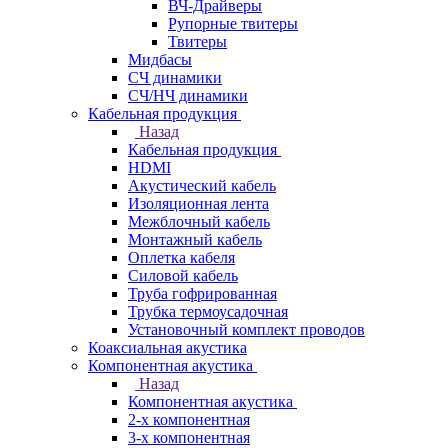
ВЧ-Драйверы
Рупорные твитеры
Твитеры
Мидбасы
СЧ динамики
СЧ/НЧ динамики
Кабельная продукция
Назад
Кабельная продукция
HDMI
Акустический кабель
Изоляционная лента
Межблочный кабель
Монтажный кабель
Оплетка кабеля
Силовой кабель
Труба гофрированная
Трубка термоусадочная
Установочный комплект проводов
Коаксиальная акустика
Компонентная акустика
Назад
Компонентная акустика
2-х компонентная
3-х компонентная