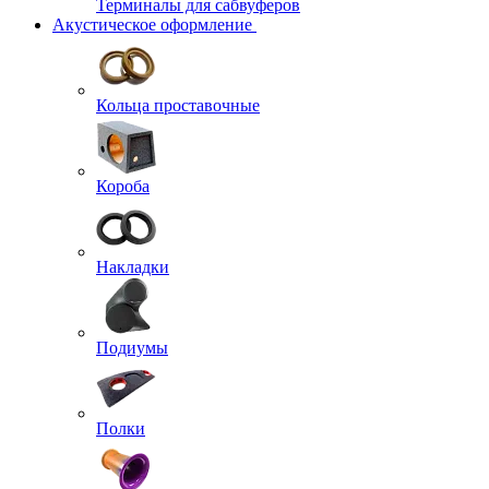
Терминалы для сабвуферов
Акустическое оформление
Кольца проставочные
Короба
Накладки
Подиумы
Полки