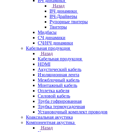
ВЧ динамики
Назад
ВЧ динамики
ВЧ-Драйверы
Рупорные твитеры
Твитеры
Мидбасы
СЧ динамики
СЧ/НЧ динамики
Кабельная продукция
Назад
Кабельная продукция
HDMI
Акустический кабель
Изоляционная лента
Межблочный кабель
Монтажный кабель
Оплетка кабеля
Силовой кабель
Труба гофрированная
Трубка термоусадочная
Установочный комплект проводов
Коаксиальная акустика
Компонентная акустика
Назад