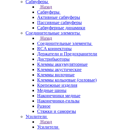
Сабвуферы
Назад
Сабвуферы
Активные сабвуферы
Пассивные сабвуферы
Сабвуферные динамики
Соединительные элементы
Назад
Соединительные элементы
RCA коннекторы
Держатели и Предохранители
Дистрибьюторы
Клеммы аккумуляторные
Клеммы акустические
Клеммы вилочные
Клеммы кольцевые (силовые)
Крепежные изделия
Медные шины
Наконечники медные
Наконечники-гильзы
Разное
Стяжки и саморезы
Усилители
Назад
Усилители