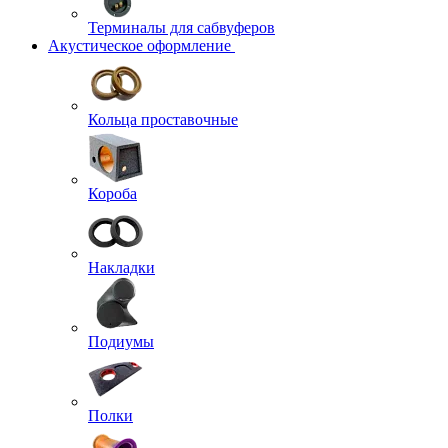
Терминалы для сабвуферов
Акустическое оформление
Кольца проставочные
Короба
Накладки
Подиумы
Полки