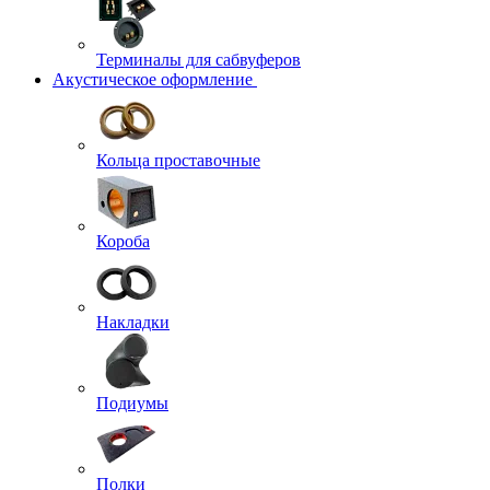
Терминалы для сабвуферов
Акустическое оформление
Кольца проставочные
Короба
Накладки
Подиумы
Полки