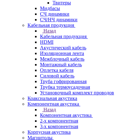
Твитеры
Мидбасы
СЧ динамики
СЧ/НЧ динамики
Кабельная продукция
Назад
Кабельная продукция
HDMI
Акустический кабель
Изоляционная лента
Межблочный кабель
Монтажный кабель
Оплетка кабеля
Силовой кабель
Труба гофрированная
Трубка термоусадочная
Установочный комплект проводов
Коаксиальная акустика
Компонентная акустика
Назад
Компонентная акустика
2-х компонентная
3-х компонентная
Корпусная акустика
Магнитолы