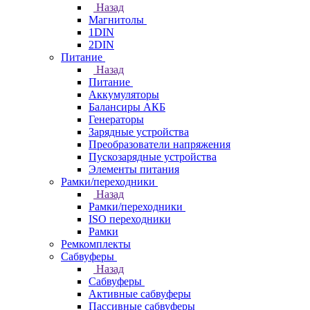
Назад
Магнитолы
1DIN
2DIN
Питание
Назад
Питание
Аккумуляторы
Балансиры АКБ
Генераторы
Зарядные устройства
Преобразователи напряжения
Пускозарядные устройства
Элементы питания
Рамки/переходники
Назад
Рамки/переходники
ISO переходники
Рамки
Ремкомплекты
Сабвуферы
Назад
Сабвуферы
Активные сабвуферы
Пассивные сабвуферы