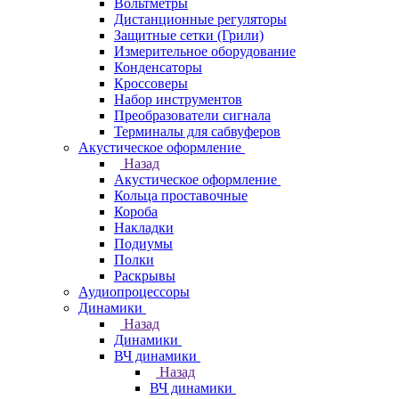
Вольтметры
Дистанционные регуляторы
Защитные сетки (Грили)
Измерительное оборудование
Конденсаторы
Кроссоверы
Набор инструментов
Преобразователи сигнала
Терминалы для сабвуферов
Акустическое оформление
Назад
Акустическое оформление
Кольца проставочные
Короба
Накладки
Подиумы
Полки
Раскрывы
Аудиопроцессоры
Динамики
Назад
Динамики
ВЧ динамики
Назад
ВЧ динамики