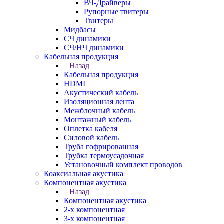
ВЧ-Драйверы
Рупорные твитеры
Твитеры
Мидбасы
СЧ динамики
СЧ/НЧ динамики
Кабельная продукция
Назад
Кабельная продукция
HDMI
Акустический кабель
Изоляционная лента
Межблочный кабель
Монтажный кабель
Оплетка кабеля
Силовой кабель
Труба гофрированная
Трубка термоусадочная
Установочный комплект проводов
Коаксиальная акустика
Компонентная акустика
Назад
Компонентная акустика
2-х компонентная
3-х компонентная