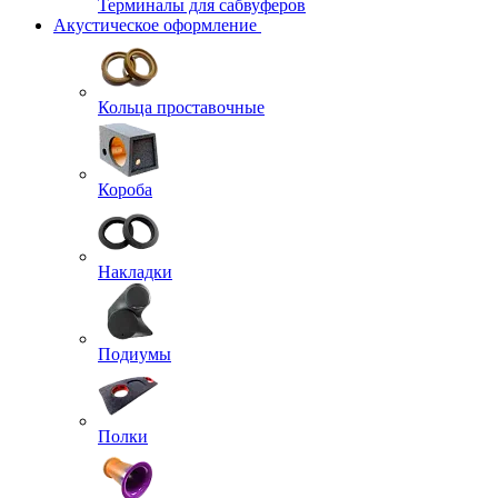
Терминалы для сабвуферов
Акустическое оформление
Кольца проставочные
Короба
Накладки
Подиумы
Полки