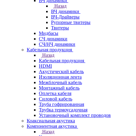
ВЧ динамики
Назад
ВЧ динамики
ВЧ-Драйверы
Рупорные твитеры
Твитеры
Мидбасы
СЧ динамики
СЧ/НЧ динамики
Кабельная продукция
Назад
Кабельная продукция
HDMI
Акустический кабель
Изоляционная лента
Межблочный кабель
Монтажный кабель
Оплетка кабеля
Силовой кабель
Труба гофрированная
Трубка термоусадочная
Установочный комплект проводов
Коаксиальная акустика
Компонентная акустика
Назад