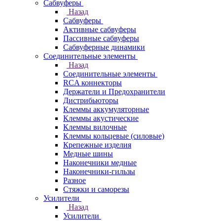
Сабвуферы
Назад
Сабвуферы
Активные сабвуферы
Пассивные сабвуферы
Сабвуферные динамики
Соединительные элементы
Назад
Соединительные элементы
RCA коннекторы
Держатели и Предохранители
Дистрибьюторы
Клеммы аккумуляторные
Клеммы акустические
Клеммы вилочные
Клеммы кольцевые (силовые)
Крепежные изделия
Медные шины
Наконечники медные
Наконечники-гильзы
Разное
Стяжки и саморезы
Усилители
Назад
Усилители