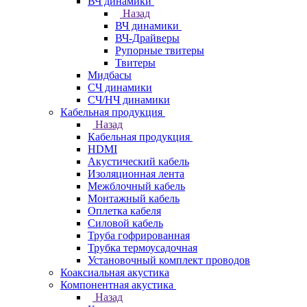
ВЧ динамики
Назад
ВЧ динамики
ВЧ-Драйверы
Рупорные твитеры
Твитеры
Мидбасы
СЧ динамики
СЧ/НЧ динамики
Кабельная продукция
Назад
Кабельная продукция
HDMI
Акустический кабель
Изоляционная лента
Межблочный кабель
Монтажный кабель
Оплетка кабеля
Силовой кабель
Труба гофрированная
Трубка термоусадочная
Установочный комплект проводов
Коаксиальная акустика
Компонентная акустика
Назад