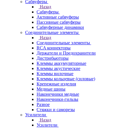
Сабвуферы
Назад
Сабвуферы
Активные сабвуферы
Пассивные сабвуферы
Сабвуферные динамики
Соединительные элементы
Назад
Соединительные элементы
RCA коннекторы
Держатели и Предохранители
Дистрибьюторы
Клеммы аккумуляторные
Клеммы акустические
Клеммы вилочные
Клеммы кольцевые (силовые)
Крепежные изделия
Медные шины
Наконечники медные
Наконечники-гильзы
Разное
Стяжки и саморезы
Усилители
Назад
Усилители