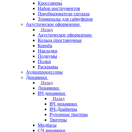
Кроссоверы
Набор инструментов
Преобразователи сигнала
Терминалы для сабвуферов
Акустическое оформление
Назад
Акустическое оформление
Кольца проставочные
Короба
Накладки
Подиумы
Полки
Раскрывы
Аудиопроцессоры
Динамики
Назад
Динамики
ВЧ динамики
Назад
ВЧ динамики
ВЧ-Драйверы
Рупорные твитеры
Твитеры
Мидбасы
СЧ динамики