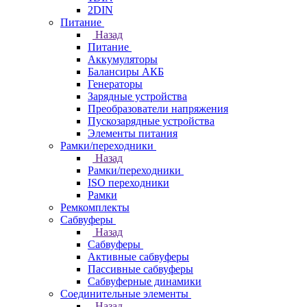
2DIN
Питание
Назад
Питание
Аккумуляторы
Балансиры АКБ
Генераторы
Зарядные устройства
Преобразователи напряжения
Пускозарядные устройства
Элементы питания
Рамки/переходники
Назад
Рамки/переходники
ISO переходники
Рамки
Ремкомплекты
Сабвуферы
Назад
Сабвуферы
Активные сабвуферы
Пассивные сабвуферы
Сабвуферные динамики
Соединительные элементы
Назад