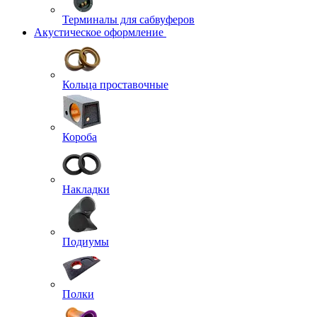
Терминалы для сабвуферов
Акустическое оформление
Кольца проставочные
Короба
Накладки
Подиумы
Полки