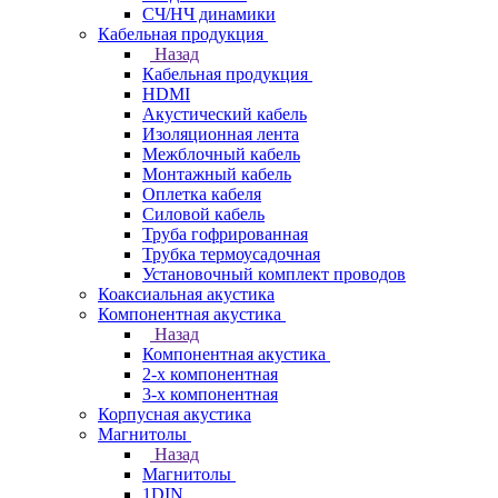
СЧ/НЧ динамики
Кабельная продукция
Назад
Кабельная продукция
HDMI
Акустический кабель
Изоляционная лента
Межблочный кабель
Монтажный кабель
Оплетка кабеля
Силовой кабель
Труба гофрированная
Трубка термоусадочная
Установочный комплект проводов
Коаксиальная акустика
Компонентная акустика
Назад
Компонентная акустика
2-х компонентная
3-х компонентная
Корпусная акустика
Магнитолы
Назад
Магнитолы
1DIN