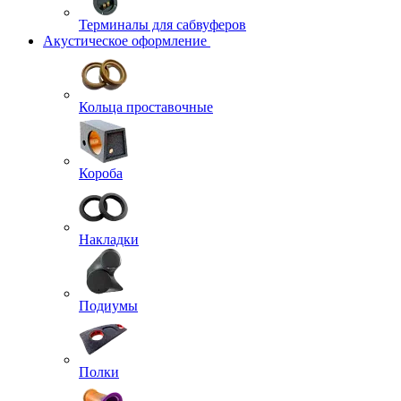
Терминалы для сабвуферов
Акустическое оформление
Кольца проставочные
Короба
Накладки
Подиумы
Полки