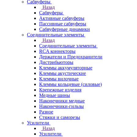
Сабвуферы
Назад
Сабвуферы
Активные сабвуферы
Пассивные сабвуферы
Сабвуферные динамики
Соединительные элементы
Назад
Соединительные элементы
RCA коннекторы
Держатели и Предохранители
Дистрибьюторы
Клеммы аккумуляторные
Клеммы акустические
Клеммы вилочные
Клеммы кольцевые (силовые)
Крепежные изделия
Медные шины
Наконечники медные
Наконечники-гильзы
Разное
Стяжки и саморезы
Усилители
Назад
Усилители