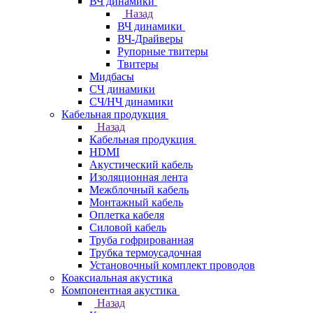
ВЧ динамики
Назад
ВЧ динамики
ВЧ-Драйверы
Рупорные твитеры
Твитеры
Мидбасы
СЧ динамики
СЧ/НЧ динамики
Кабельная продукция
Назад
Кабельная продукция
HDMI
Акустический кабель
Изоляционная лента
Межблочный кабель
Монтажный кабель
Оплетка кабеля
Силовой кабель
Труба гофрированная
Трубка термоусадочная
Установочный комплект проводов
Коаксиальная акустика
Компонентная акустика
Назад