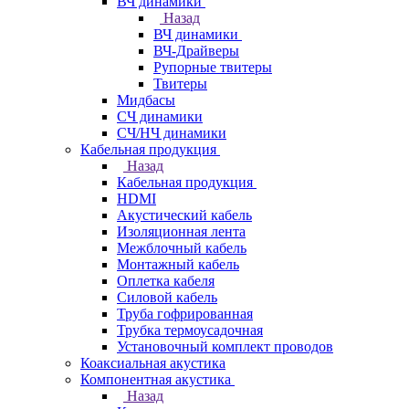
ВЧ динамики
Назад
ВЧ динамики
ВЧ-Драйверы
Рупорные твитеры
Твитеры
Мидбасы
СЧ динамики
СЧ/НЧ динамики
Кабельная продукция
Назад
Кабельная продукция
HDMI
Акустический кабель
Изоляционная лента
Межблочный кабель
Монтажный кабель
Оплетка кабеля
Силовой кабель
Труба гофрированная
Трубка термоусадочная
Установочный комплект проводов
Коаксиальная акустика
Компонентная акустика
Назад