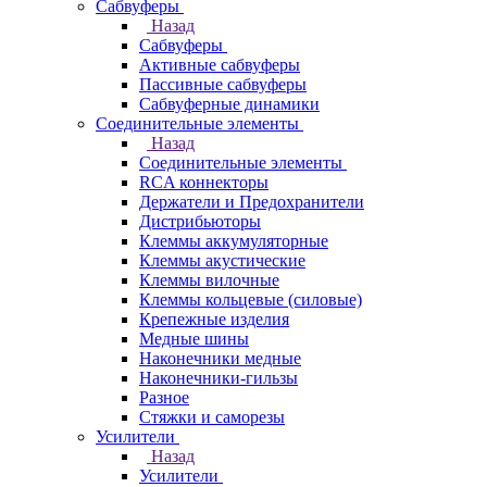
Сабвуферы
Назад
Сабвуферы
Активные сабвуферы
Пассивные сабвуферы
Сабвуферные динамики
Соединительные элементы
Назад
Соединительные элементы
RCA коннекторы
Держатели и Предохранители
Дистрибьюторы
Клеммы аккумуляторные
Клеммы акустические
Клеммы вилочные
Клеммы кольцевые (силовые)
Крепежные изделия
Медные шины
Наконечники медные
Наконечники-гильзы
Разное
Стяжки и саморезы
Усилители
Назад
Усилители