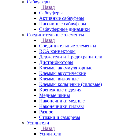
Сабвуферы
Назад
Сабвуферы
Активные сабвуферы
Пассивные сабвуферы
Сабвуферные динамики
Соединительные элементы
Назад
Соединительные элементы
RCA коннекторы
Держатели и Предохранители
Дистрибьюторы
Клеммы аккумуляторные
Клеммы акустические
Клеммы вилочные
Клеммы кольцевые (силовые)
Крепежные изделия
Медные шины
Наконечники медные
Наконечники-гильзы
Разное
Стяжки и саморезы
Усилители
Назад
Усилители