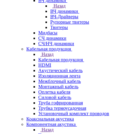
ВЧ динамики
Назад
ВЧ динамики
ВЧ-Драйверы
Рупорные твитеры
Твитеры
Мидбасы
СЧ динамики
СЧ/НЧ динамики
Кабельная продукция
Назад
Кабельная продукция
HDMI
Акустический кабель
Изоляционная лента
Межблочный кабель
Монтажный кабель
Оплетка кабеля
Силовой кабель
Труба гофрированная
Трубка термоусадочная
Установочный комплект проводов
Коаксиальная акустика
Компонентная акустика
Назад