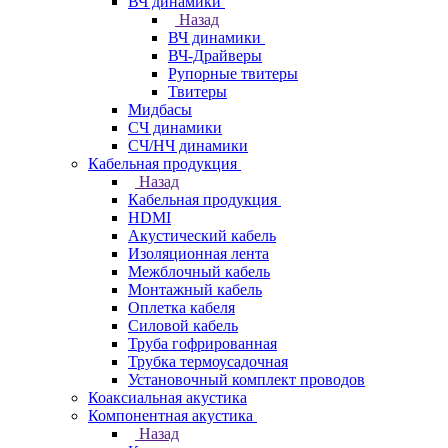
ВЧ динамики
Назад
ВЧ динамики
ВЧ-Драйверы
Рупорные твитеры
Твитеры
Мидбасы
СЧ динамики
СЧ/НЧ динамики
Кабельная продукция
Назад
Кабельная продукция
HDMI
Акустический кабель
Изоляционная лента
Межблочный кабель
Монтажный кабель
Оплетка кабеля
Силовой кабель
Труба гофрированная
Трубка термоусадочная
Установочный комплект проводов
Коаксиальная акустика
Компонентная акустика
Назад