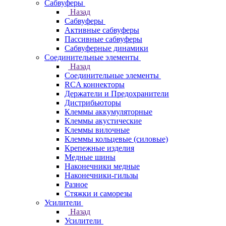
Сабвуферы
Назад
Сабвуферы
Активные сабвуферы
Пассивные сабвуферы
Сабвуферные динамики
Соединительные элементы
Назад
Соединительные элементы
RCA коннекторы
Держатели и Предохранители
Дистрибьюторы
Клеммы аккумуляторные
Клеммы акустические
Клеммы вилочные
Клеммы кольцевые (силовые)
Крепежные изделия
Медные шины
Наконечники медные
Наконечники-гильзы
Разное
Стяжки и саморезы
Усилители
Назад
Усилители