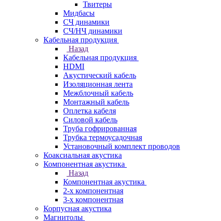
Твитеры
Мидбасы
СЧ динамики
СЧ/НЧ динамики
Кабельная продукция
Назад
Кабельная продукция
HDMI
Акустический кабель
Изоляционная лента
Межблочный кабель
Монтажный кабель
Оплетка кабеля
Силовой кабель
Труба гофрированная
Трубка термоусадочная
Установочный комплект проводов
Коаксиальная акустика
Компонентная акустика
Назад
Компонентная акустика
2-х компонентная
3-х компонентная
Корпусная акустика
Магнитолы