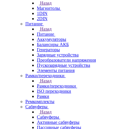
Назад
Магнитолы
1DIN
2DIN
Питание
Назад
Питание
Аккумуляторы
Балансиры АКБ
Генераторы
Зарядные устройства
Преобразователи напряжения
Пускозарядные устройства
Элементы питания
Рамки/переходники
Назад
Рамки/переходники
ISO переходники
Рамки
Ремкомплекты
Сабвуферы
Назад
Сабвуферы
Активные сабвуферы
Пассивные сабвуферы