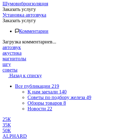
Шумовиброизоляция
Заказать услугу
Установка автозвука
Заказать услугу
Комментарии
Загрузка комментариев...
автозвук
акустика
магнитолы
шгу
советы
Назад к списку
Все публикации
219
К нам заехали
140
Советы по подбору железа
49
Обзоры товаров
8
Новости
22
25К
35К
50К
ALPHARD