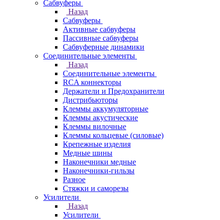
Сабвуферы
Назад
Сабвуферы
Активные сабвуферы
Пассивные сабвуферы
Сабвуферные динамики
Соединительные элементы
Назад
Соединительные элементы
RCA коннекторы
Держатели и Предохранители
Дистрибьюторы
Клеммы аккумуляторные
Клеммы акустические
Клеммы вилочные
Клеммы кольцевые (силовые)
Крепежные изделия
Медные шины
Наконечники медные
Наконечники-гильзы
Разное
Стяжки и саморезы
Усилители
Назад
Усилители