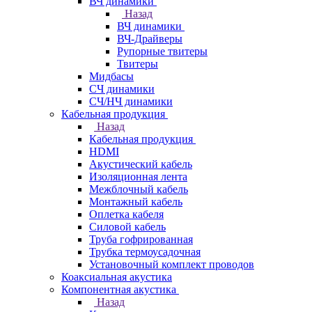
ВЧ динамики
Назад
ВЧ динамики
ВЧ-Драйверы
Рупорные твитеры
Твитеры
Мидбасы
СЧ динамики
СЧ/НЧ динамики
Кабельная продукция
Назад
Кабельная продукция
HDMI
Акустический кабель
Изоляционная лента
Межблочный кабель
Монтажный кабель
Оплетка кабеля
Силовой кабель
Труба гофрированная
Трубка термоусадочная
Установочный комплект проводов
Коаксиальная акустика
Компонентная акустика
Назад