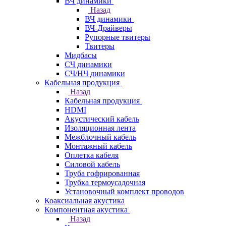
ВЧ динамики
Назад
ВЧ динамики
ВЧ-Драйверы
Рупорные твитеры
Твитеры
Мидбасы
СЧ динамики
СЧ/НЧ динамики
Кабельная продукция
Назад
Кабельная продукция
HDMI
Акустический кабель
Изоляционная лента
Межблочный кабель
Монтажный кабель
Оплетка кабеля
Силовой кабель
Труба гофрированная
Трубка термоусадочная
Установочный комплект проводов
Коаксиальная акустика
Компонентная акустика
Назад