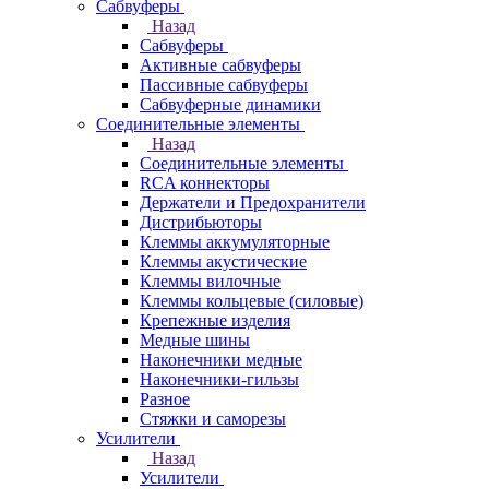
Сабвуферы
Назад
Сабвуферы
Активные сабвуферы
Пассивные сабвуферы
Сабвуферные динамики
Соединительные элементы
Назад
Соединительные элементы
RCA коннекторы
Держатели и Предохранители
Дистрибьюторы
Клеммы аккумуляторные
Клеммы акустические
Клеммы вилочные
Клеммы кольцевые (силовые)
Крепежные изделия
Медные шины
Наконечники медные
Наконечники-гильзы
Разное
Стяжки и саморезы
Усилители
Назад
Усилители