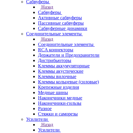
Сабвуферы
Назад
Сабвуферы
Активные сабвуферы
Пассивные сабвуферы
Сабвуферные динамики
Соединительные элементы
Назад
Соединительные элементы
RCA коннекторы
Держатели и Предохранители
Дистрибьюторы
Клеммы аккумуляторные
Клеммы акустические
Клеммы вилочные
Клеммы кольцевые (силовые)
Крепежные изделия
Медные шины
Наконечники медные
Наконечники-гильзы
Разное
Стяжки и саморезы
Усилители
Назад
Усилители