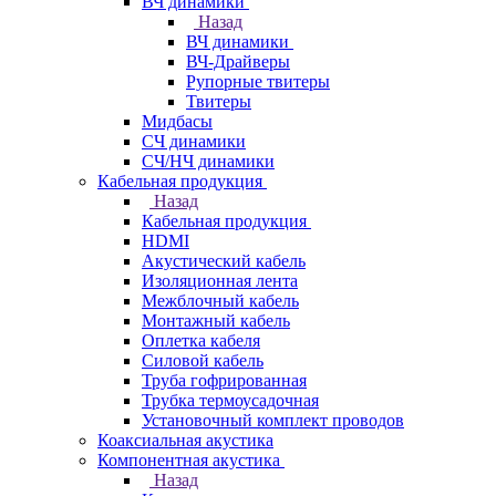
ВЧ динамики
Назад
ВЧ динамики
ВЧ-Драйверы
Рупорные твитеры
Твитеры
Мидбасы
СЧ динамики
СЧ/НЧ динамики
Кабельная продукция
Назад
Кабельная продукция
HDMI
Акустический кабель
Изоляционная лента
Межблочный кабель
Монтажный кабель
Оплетка кабеля
Силовой кабель
Труба гофрированная
Трубка термоусадочная
Установочный комплект проводов
Коаксиальная акустика
Компонентная акустика
Назад