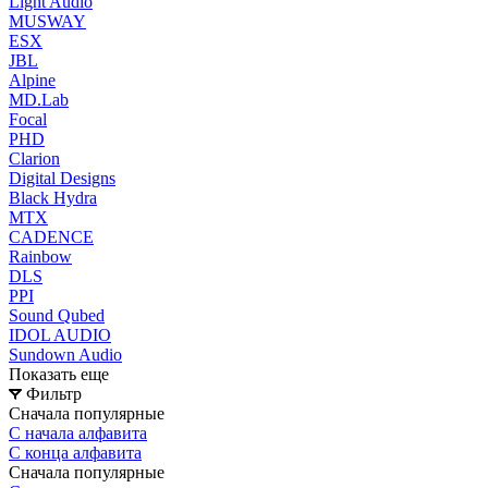
Light Audio
MUSWAY
ESX
JBL
Alpine
MD.Lab
Focal
PHD
Clarion
Digital Designs
Black Hydra
MTX
CADENCE
Rainbow
DLS
PPI
Sound Qubed
IDOL AUDIO
Sundown Audio
Показать еще
Фильтр
Сначала популярные
С начала алфавита
С конца алфавита
Сначала популярные