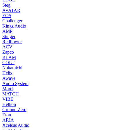
Steg
AVATAR
EOS
Challenger
Kingz Audio
AMP
Stinger
RedPower
ACV
Zapco
BLAM
COLT
Nakamichi
Helix
Awave
Audio System
Morel
MATCH
VIBE
Hellion
Ground Zero
Eton
ARIA
Xcelsus Audio