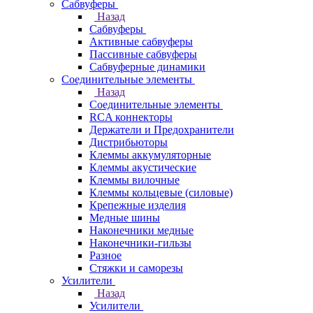
Сабвуферы
Назад
Сабвуферы
Активные сабвуферы
Пассивные сабвуферы
Сабвуферные динамики
Соединительные элементы
Назад
Соединительные элементы
RCA коннекторы
Держатели и Предохранители
Дистрибьюторы
Клеммы аккумуляторные
Клеммы акустические
Клеммы вилочные
Клеммы кольцевые (силовые)
Крепежные изделия
Медные шины
Наконечники медные
Наконечники-гильзы
Разное
Стяжки и саморезы
Усилители
Назад
Усилители