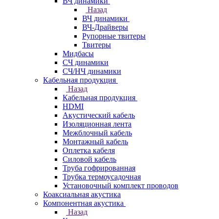
ВЧ динамики
Назад
ВЧ динамики
ВЧ-Драйверы
Рупорные твитеры
Твитеры
Мидбасы
СЧ динамики
СЧ/НЧ динамики
Кабельная продукция
Назад
Кабельная продукция
HDMI
Акустический кабель
Изоляционная лента
Межблочный кабель
Монтажный кабель
Оплетка кабеля
Силовой кабель
Труба гофрированная
Трубка термоусадочная
Установочный комплект проводов
Коаксиальная акустика
Компонентная акустика
Назад