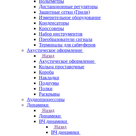
Вольтметры
Дистанционные регуляторы
Защитные сетки (Грили)
Измерительное оборудование
Конденсаторы
Кроссоверы
Набор инструментов
Преобразователи сигнала
Терминалы для сабвуферов
Акустическое оформление
Назад
Акустическое оформление
Кольца проставочные
Короба
Накладки
Подиумы
Полки
Раскрывы
Аудиопроцессоры
Динамики
Назад
Динамики
ВЧ динамики
Назад
ВЧ динамики