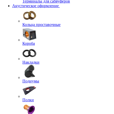
Терминалы для сабвуферов
Акустическое оформление
Кольца проставочные
Короба
Накладки
Подиумы
Полки