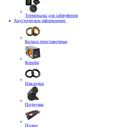
Терминалы для сабвуферов
Акустическое оформление
Кольца проставочные
Короба
Накладки
Подиумы
Полки