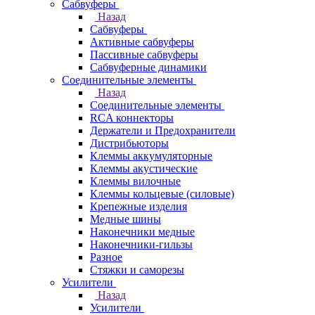
Сабвуферы
Назад
Сабвуферы
Активные сабвуферы
Пассивные сабвуферы
Сабвуферные динамики
Соединительные элементы
Назад
Соединительные элементы
RCA коннекторы
Держатели и Предохранители
Дистрибьюторы
Клеммы аккумуляторные
Клеммы акустические
Клеммы вилочные
Клеммы кольцевые (силовые)
Крепежные изделия
Медные шины
Наконечники медные
Наконечники-гильзы
Разное
Стяжки и саморезы
Усилители
Назад
Усилители