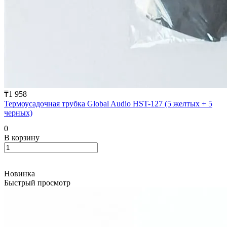
₸1 958
Термоусадочная трубка Global Audio HST-127 (5 желтых + 5
черных)
0
В корзину
Новинка
Быстрый просмотр