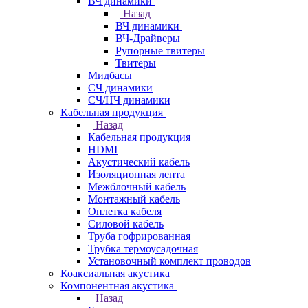
ВЧ динамики
Назад
ВЧ динамики
ВЧ-Драйверы
Рупорные твитеры
Твитеры
Мидбасы
СЧ динамики
СЧ/НЧ динамики
Кабельная продукция
Назад
Кабельная продукция
HDMI
Акустический кабель
Изоляционная лента
Межблочный кабель
Монтажный кабель
Оплетка кабеля
Силовой кабель
Труба гофрированная
Трубка термоусадочная
Установочный комплект проводов
Коаксиальная акустика
Компонентная акустика
Назад