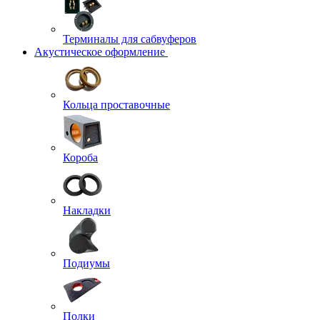
Терминалы для сабвуферов
Акустическое оформление
Кольца проставочные
Короба
Накладки
Подиумы
Полки