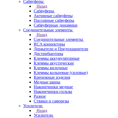
Сабвуферы
Назад
Сабвуферы
Активные сабвуферы
Пассивные сабвуферы
Сабвуферные динамики
Соединительные элементы
Назад
Соединительные элементы
RCA коннекторы
Держатели и Предохранители
Дистрибьюторы
Клеммы аккумуляторные
Клеммы акустические
Клеммы вилочные
Клеммы кольцевые (силовые)
Крепежные изделия
Медные шины
Наконечники медные
Наконечники-гильзы
Разное
Стяжки и саморезы
Усилители
Назад
Усилители