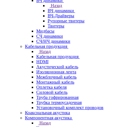
ВЧ динамики
Назад
ВЧ динамики
ВЧ-Драйверы
Рупорные твитеры
Твитеры
Мидбасы
СЧ динамики
СЧ/НЧ динамики
Кабельная продукция
Назад
Кабельная продукция
HDMI
Акустический кабель
Изоляционная лента
Межблочный кабель
Монтажный кабель
Оплетка кабеля
Силовой кабель
Труба гофрированная
Трубка термоусадочная
Установочный комплект проводов
Коаксиальная акустика
Компонентная акустика
Назад