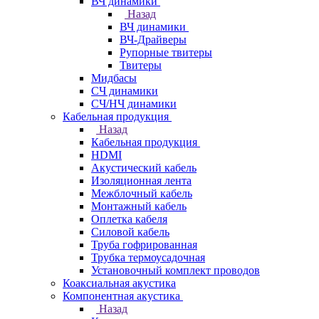
ВЧ динамики
Назад
ВЧ динамики
ВЧ-Драйверы
Рупорные твитеры
Твитеры
Мидбасы
СЧ динамики
СЧ/НЧ динамики
Кабельная продукция
Назад
Кабельная продукция
HDMI
Акустический кабель
Изоляционная лента
Межблочный кабель
Монтажный кабель
Оплетка кабеля
Силовой кабель
Труба гофрированная
Трубка термоусадочная
Установочный комплект проводов
Коаксиальная акустика
Компонентная акустика
Назад