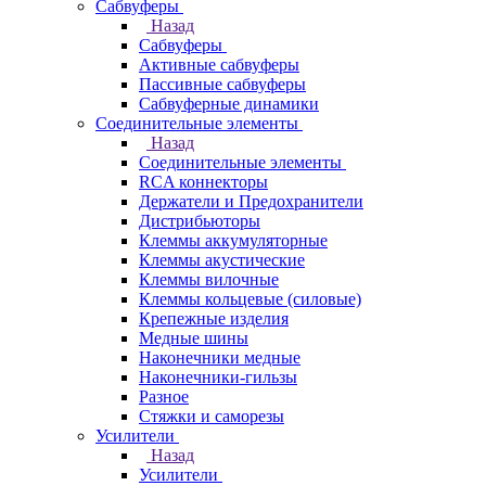
Сабвуферы
Назад
Сабвуферы
Активные сабвуферы
Пассивные сабвуферы
Сабвуферные динамики
Соединительные элементы
Назад
Соединительные элементы
RCA коннекторы
Держатели и Предохранители
Дистрибьюторы
Клеммы аккумуляторные
Клеммы акустические
Клеммы вилочные
Клеммы кольцевые (силовые)
Крепежные изделия
Медные шины
Наконечники медные
Наконечники-гильзы
Разное
Стяжки и саморезы
Усилители
Назад
Усилители