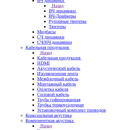
ВЧ динамики
Назад
ВЧ динамики
ВЧ-Драйверы
Рупорные твитеры
Твитеры
Мидбасы
СЧ динамики
СЧ/НЧ динамики
Кабельная продукция
Назад
Кабельная продукция
HDMI
Акустический кабель
Изоляционная лента
Межблочный кабель
Монтажный кабель
Оплетка кабеля
Силовой кабель
Труба гофрированная
Трубка термоусадочная
Установочный комплект проводов
Коаксиальная акустика
Компонентная акустика
Назад