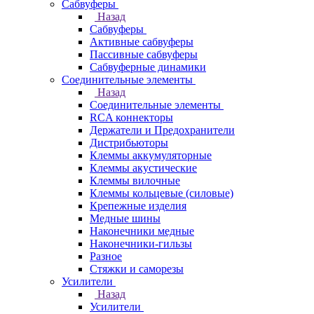
Сабвуферы
Назад
Сабвуферы
Активные сабвуферы
Пассивные сабвуферы
Сабвуферные динамики
Соединительные элементы
Назад
Соединительные элементы
RCA коннекторы
Держатели и Предохранители
Дистрибьюторы
Клеммы аккумуляторные
Клеммы акустические
Клеммы вилочные
Клеммы кольцевые (силовые)
Крепежные изделия
Медные шины
Наконечники медные
Наконечники-гильзы
Разное
Стяжки и саморезы
Усилители
Назад
Усилители