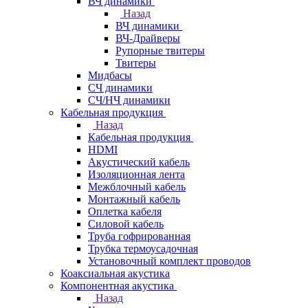
ВЧ динамики
Назад
ВЧ динамики
ВЧ-Драйверы
Рупорные твитеры
Твитеры
Мидбасы
СЧ динамики
СЧ/НЧ динамики
Кабельная продукция
Назад
Кабельная продукция
HDMI
Акустический кабель
Изоляционная лента
Межблочный кабель
Монтажный кабель
Оплетка кабеля
Силовой кабель
Труба гофрированная
Трубка термоусадочная
Установочный комплект проводов
Коаксиальная акустика
Компонентная акустика
Назад