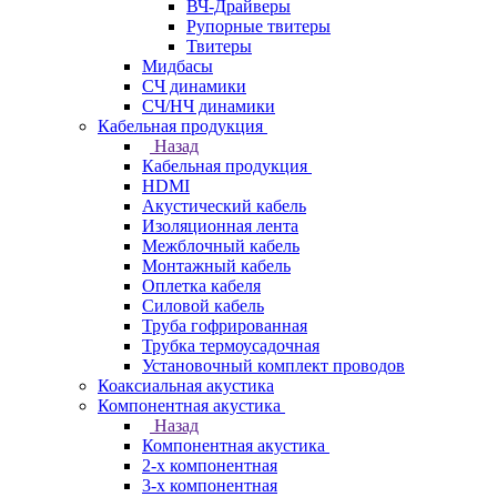
ВЧ-Драйверы
Рупорные твитеры
Твитеры
Мидбасы
СЧ динамики
СЧ/НЧ динамики
Кабельная продукция
Назад
Кабельная продукция
HDMI
Акустический кабель
Изоляционная лента
Межблочный кабель
Монтажный кабель
Оплетка кабеля
Силовой кабель
Труба гофрированная
Трубка термоусадочная
Установочный комплект проводов
Коаксиальная акустика
Компонентная акустика
Назад
Компонентная акустика
2-х компонентная
3-х компонентная