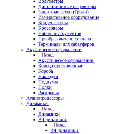
Вольтметры
Дистанционные регуляторы
Защитные сетки (Грили)
Измерительное оборудование
Конденсаторы
Кроссоверы
Набор инструментов
Преобразователи сигнала
Терминалы для сабвуферов
Акустическое оформление
Назад
Акустическое оформление
Кольца проставочные
Короба
Накладки
Подиумы
Полки
Раскрывы
Аудиопроцессоры
Динамики
Назад
Динамики
ВЧ динамики
Назад
ВЧ динамики