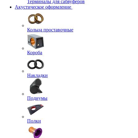
Терминалы для сабвуферов
Акустическое оформление
Кольца проставочные
Короба
Накладки
Подиумы
Полки