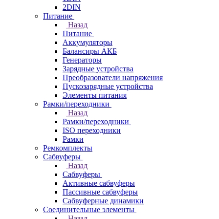
2DIN
Питание
Назад
Питание
Аккумуляторы
Балансиры АКБ
Генераторы
Зарядные устройства
Преобразователи напряжения
Пускозарядные устройства
Элементы питания
Рамки/переходники
Назад
Рамки/переходники
ISO переходники
Рамки
Ремкомплекты
Сабвуферы
Назад
Сабвуферы
Активные сабвуферы
Пассивные сабвуферы
Сабвуферные динамики
Соединительные элементы
Назад