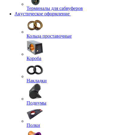
Терминалы для сабвуферов
Акустическое оформление
Кольца проставочные
Короба
Накладки
Подиумы
Полки