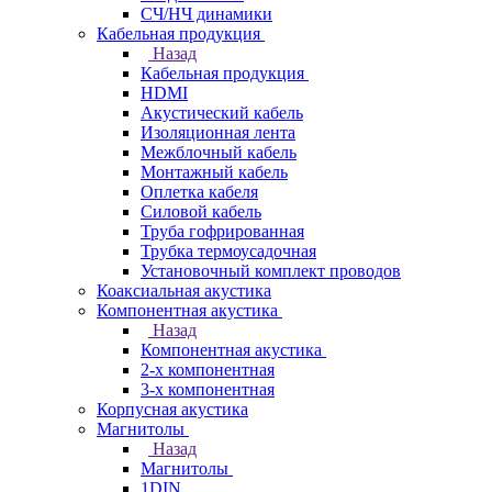
СЧ/НЧ динамики
Кабельная продукция
Назад
Кабельная продукция
HDMI
Акустический кабель
Изоляционная лента
Межблочный кабель
Монтажный кабель
Оплетка кабеля
Силовой кабель
Труба гофрированная
Трубка термоусадочная
Установочный комплект проводов
Коаксиальная акустика
Компонентная акустика
Назад
Компонентная акустика
2-х компонентная
3-х компонентная
Корпусная акустика
Магнитолы
Назад
Магнитолы
1DIN