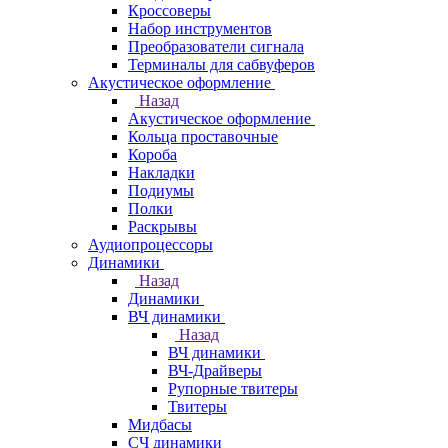
Кроссоверы
Набор инструментов
Преобразователи сигнала
Терминалы для сабвуферов
Акустическое оформление
Назад
Акустическое оформление
Кольца проставочные
Короба
Накладки
Подиумы
Полки
Раскрывы
Аудиопроцессоры
Динамики
Назад
Динамики
ВЧ динамики
Назад
ВЧ динамики
ВЧ-Драйверы
Рупорные твитеры
Твитеры
Мидбасы
СЧ динамики