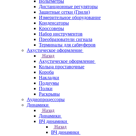
Вольтметры
Дистанционные регуляторы
Защитные сетки (Грили)
Измерительное оборудование
Конденсаторы
Кроссоверы
Набор инструментов
Преобразователи сигнала
Терминалы для сабвуферов
Акустическое оформление
Назад
Акустическое оформление
Кольца проставочные
Короба
Накладки
Подиумы
Полки
Раскрывы
Аудиопроцессоры
Динамики
Назад
Динамики
ВЧ динамики
Назад
ВЧ динамики