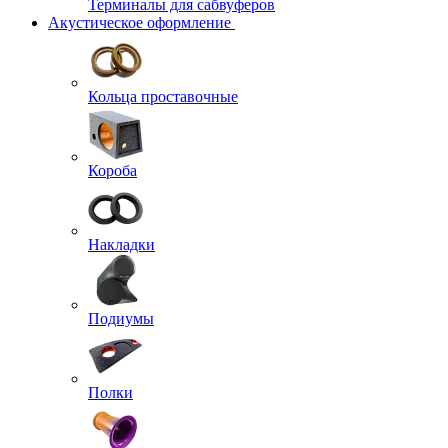
Терминалы для сабвуферов
Акустическое оформление
Кольца проставочные
Короба
Накладки
Подиумы
Полки