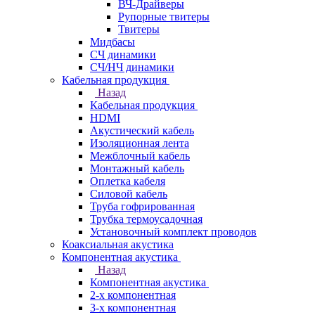
ВЧ-Драйверы
Рупорные твитеры
Твитеры
Мидбасы
СЧ динамики
СЧ/НЧ динамики
Кабельная продукция
Назад
Кабельная продукция
HDMI
Акустический кабель
Изоляционная лента
Межблочный кабель
Монтажный кабель
Оплетка кабеля
Силовой кабель
Труба гофрированная
Трубка термоусадочная
Установочный комплект проводов
Коаксиальная акустика
Компонентная акустика
Назад
Компонентная акустика
2-х компонентная
3-х компонентная