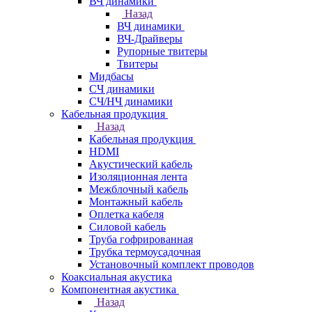
ВЧ динамики
Назад
ВЧ динамики
ВЧ-Драйверы
Рупорные твитеры
Твитеры
Мидбасы
СЧ динамики
СЧ/НЧ динамики
Кабельная продукция
Назад
Кабельная продукция
HDMI
Акустический кабель
Изоляционная лента
Межблочный кабель
Монтажный кабель
Оплетка кабеля
Силовой кабель
Труба гофрированная
Трубка термоусадочная
Установочный комплект проводов
Коаксиальная акустика
Компонентная акустика
Назад