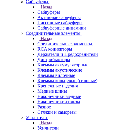
Сабвуферы
Назад
Сабвуферы
Активные сабвуферы
Пассивные сабвуферы
Сабвуферные динамики
Соединительные элементы
Назад
Соединительные элементы
RCA коннекторы
Держатели и Предохранители
Дистрибьюторы
Клеммы аккумуляторные
Клеммы акустические
Клеммы вилочные
Клеммы кольцевые (силовые)
Крепежные изделия
Медные шины
Наконечники медные
Наконечники-гильзы
Разное
Стяжки и саморезы
Усилители
Назад
Усилители