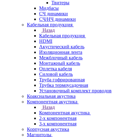
Твитеры
Мидбасы
СЧ динамики
СЧ/НЧ динамики
Кабельная продукция
Назад
Кабельная продукция
HDMI
Акустический кабель
Изоляционная лента
Межблочный кабель
Монтажный кабель
Оплетка кабеля
Силовой кабель
Труба гофрированная
Трубка термоусадочная
Установочный комплект проводов
Коаксиальная акустика
Компонентная акустика
Назад
Компонентная акустика
2-х компонентная
3-х компонентная
Корпусная акустика
Магнитолы