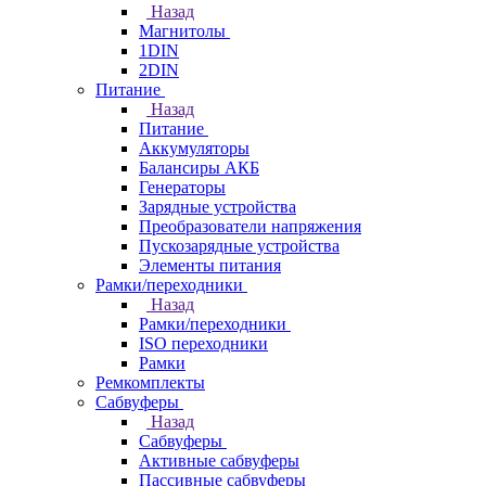
Назад
Магнитолы
1DIN
2DIN
Питание
Назад
Питание
Аккумуляторы
Балансиры АКБ
Генераторы
Зарядные устройства
Преобразователи напряжения
Пускозарядные устройства
Элементы питания
Рамки/переходники
Назад
Рамки/переходники
ISO переходники
Рамки
Ремкомплекты
Сабвуферы
Назад
Сабвуферы
Активные сабвуферы
Пассивные сабвуферы