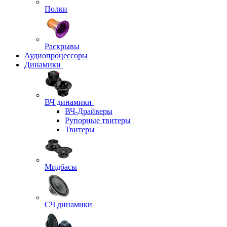
Полки
Раскрывы
Аудиопроцессоры
Динамики
ВЧ динамики
ВЧ-Драйверы
Рупорные твитеры
Твитеры
Мидбасы
СЧ динамики