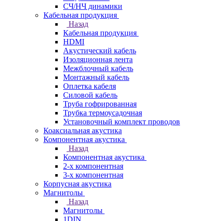
СЧ/НЧ динамики
Кабельная продукция
Назад
Кабельная продукция
HDMI
Акустический кабель
Изоляционная лента
Межблочный кабель
Монтажный кабель
Оплетка кабеля
Силовой кабель
Труба гофрированная
Трубка термоусадочная
Установочный комплект проводов
Коаксиальная акустика
Компонентная акустика
Назад
Компонентная акустика
2-х компонентная
3-х компонентная
Корпусная акустика
Магнитолы
Назад
Магнитолы
1DIN