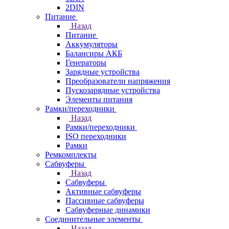
2DIN
Питание
Назад
Питание
Аккумуляторы
Балансиры АКБ
Генераторы
Зарядные устройства
Преобразователи напряжения
Пускозарядные устройства
Элементы питания
Рамки/переходники
Назад
Рамки/переходники
ISO переходники
Рамки
Ремкомплекты
Сабвуферы
Назад
Сабвуферы
Активные сабвуферы
Пассивные сабвуферы
Сабвуферные динамики
Соединительные элементы
Назад