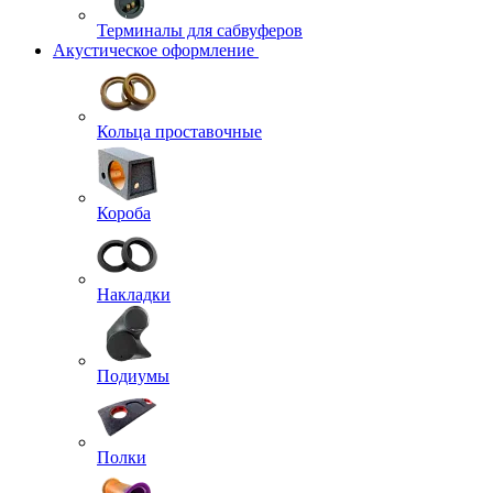
Терминалы для сабвуферов
Акустическое оформление
Кольца проставочные
Короба
Накладки
Подиумы
Полки