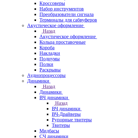
Кроссоверы
Набор инструментов
Преобразователи сигнала
Терминалы для сабвуферов
Акустическое оформление
Назад
Акустическое оформление
Кольца проставочные
Короба
Накладки
Подиумы
Полки
Раскрывы
Аудиопроцессоры
Динамики
Назад
Динамики
ВЧ динамики
Назад
ВЧ динамики
ВЧ-Драйверы
Рупорные твитеры
Твитеры
Мидбасы
СЧ динамики