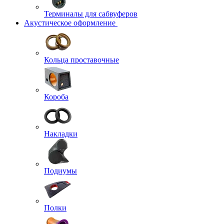
Терминалы для сабвуферов
Акустическое оформление
Кольца проставочные
Короба
Накладки
Подиумы
Полки