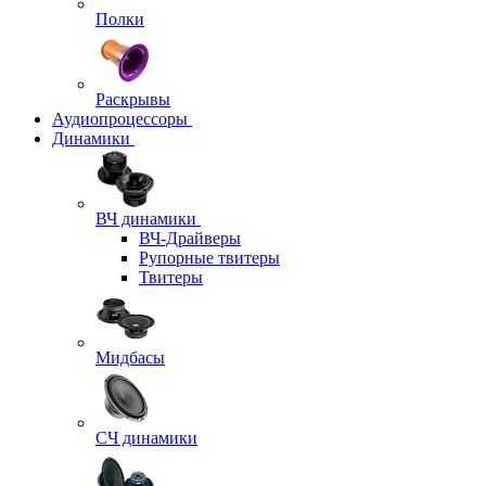
Полки
Раскрывы
Аудиопроцессоры
Динамики
ВЧ динамики
ВЧ-Драйверы
Рупорные твитеры
Твитеры
Мидбасы
СЧ динамики