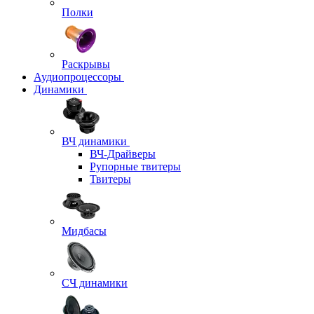
Полки
Раскрывы
Аудиопроцессоры
Динамики
ВЧ динамики
ВЧ-Драйверы
Рупорные твитеры
Твитеры
Мидбасы
СЧ динамики