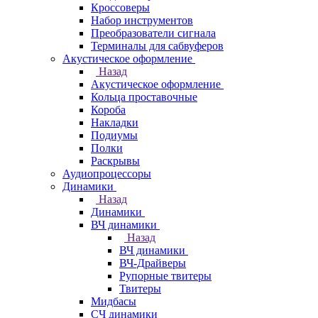
Кроссоверы
Набор инструментов
Преобразователи сигнала
Терминалы для сабвуферов
Акустическое оформление
Назад
Акустическое оформление
Кольца проставочные
Короба
Накладки
Подиумы
Полки
Раскрывы
Аудиопроцессоры
Динамики
Назад
Динамики
ВЧ динамики
Назад
ВЧ динамики
ВЧ-Драйверы
Рупорные твитеры
Твитеры
Мидбасы
СЧ динамики