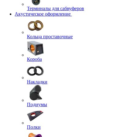
Терминалы для сабвуферов
Акустическое оформление
Кольца проставочные
Короба
Накладки
Подиумы
Полки