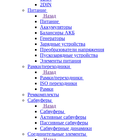
2DIN
Питание
Назад
Питание
Аккумуляторы
Балансиры АКБ
Генераторы
Зарядные устройства
Преобразователи напряжения
Пускозарядные устройства
Элементы питания
Рамки/переходники
Назад
Рамки/переходники
ISO переходники
Рамки
Ремкомплекты
Сабвуферы
Назад
Сабвуферы
Активные сабвуферы
Пассивные сабвуферы
Сабвуферные динамики
Соединительные элементы
Назад