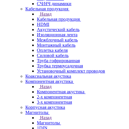
СЧ/НЧ динамики
Кабельная продукция
Назад
Кабельная продукция
HDMI
Акустический кабель
Изоляционная лента
Межблочный кабель
Монтажный кабель
Оплетка кабеля
Силовой кабель
Труба гофрированная
Трубка термоусадочная
Установочный комплект проводов
Коаксиальная акустика
Компонентная акустика
Назад
Компонентная акустика
2-х компонентная
3-х компонентная
Корпусная акустика
Магнитолы
Назад
Магнитолы
1DIN