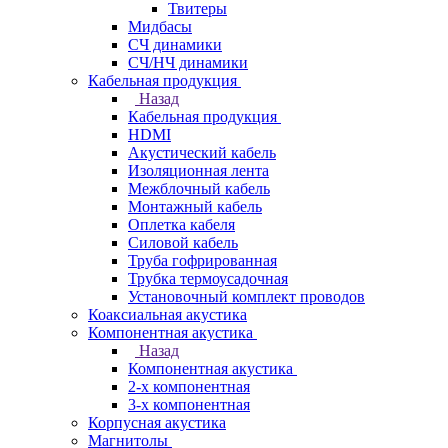
Твитеры
Мидбасы
СЧ динамики
СЧ/НЧ динамики
Кабельная продукция
Назад
Кабельная продукция
HDMI
Акустический кабель
Изоляционная лента
Межблочный кабель
Монтажный кабель
Оплетка кабеля
Силовой кабель
Труба гофрированная
Трубка термоусадочная
Установочный комплект проводов
Коаксиальная акустика
Компонентная акустика
Назад
Компонентная акустика
2-х компонентная
3-х компонентная
Корпусная акустика
Магнитолы