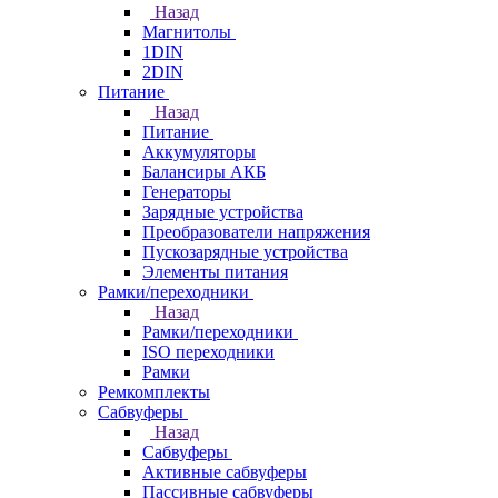
Назад
Магнитолы
1DIN
2DIN
Питание
Назад
Питание
Аккумуляторы
Балансиры АКБ
Генераторы
Зарядные устройства
Преобразователи напряжения
Пускозарядные устройства
Элементы питания
Рамки/переходники
Назад
Рамки/переходники
ISO переходники
Рамки
Ремкомплекты
Сабвуферы
Назад
Сабвуферы
Активные сабвуферы
Пассивные сабвуферы