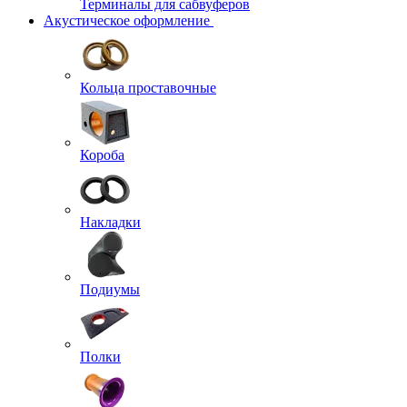
Терминалы для сабвуферов
Акустическое оформление
Кольца проставочные
Короба
Накладки
Подиумы
Полки