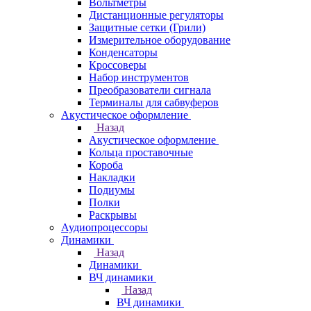
Вольтметры
Дистанционные регуляторы
Защитные сетки (Грили)
Измерительное оборудование
Конденсаторы
Кроссоверы
Набор инструментов
Преобразователи сигнала
Терминалы для сабвуферов
Акустическое оформление
Назад
Акустическое оформление
Кольца проставочные
Короба
Накладки
Подиумы
Полки
Раскрывы
Аудиопроцессоры
Динамики
Назад
Динамики
ВЧ динамики
Назад
ВЧ динамики