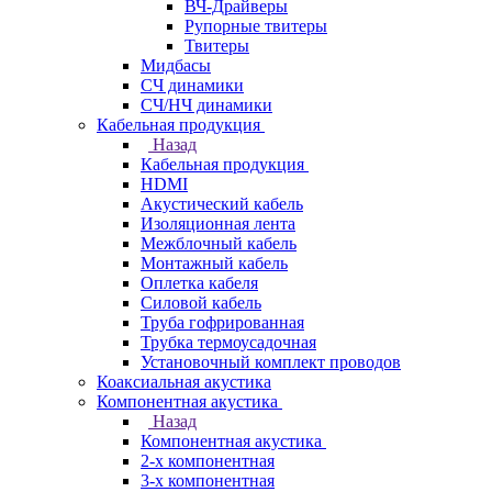
ВЧ-Драйверы
Рупорные твитеры
Твитеры
Мидбасы
СЧ динамики
СЧ/НЧ динамики
Кабельная продукция
Назад
Кабельная продукция
HDMI
Акустический кабель
Изоляционная лента
Межблочный кабель
Монтажный кабель
Оплетка кабеля
Силовой кабель
Труба гофрированная
Трубка термоусадочная
Установочный комплект проводов
Коаксиальная акустика
Компонентная акустика
Назад
Компонентная акустика
2-х компонентная
3-х компонентная