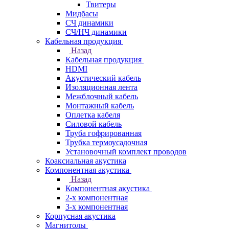
Твитеры
Мидбасы
СЧ динамики
СЧ/НЧ динамики
Кабельная продукция
Назад
Кабельная продукция
HDMI
Акустический кабель
Изоляционная лента
Межблочный кабель
Монтажный кабель
Оплетка кабеля
Силовой кабель
Труба гофрированная
Трубка термоусадочная
Установочный комплект проводов
Коаксиальная акустика
Компонентная акустика
Назад
Компонентная акустика
2-х компонентная
3-х компонентная
Корпусная акустика
Магнитолы