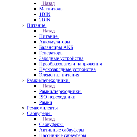
Назад
Магнитолы
1DIN
2DIN
Питание
Назад
Питание
Аккумуляторы
Балансиры АКБ
Генераторы
Зарядные устройства
Преобразователи напряжения
Пускозарядные устройства
Элементы питания
Рамки/переходники
Назад
Рамки/переходники
ISO переходники
Рамки
Ремкомплекты
Сабвуферы
Назад
Сабвуферы
Активные сабвуферы
Пассивные сабвуферы