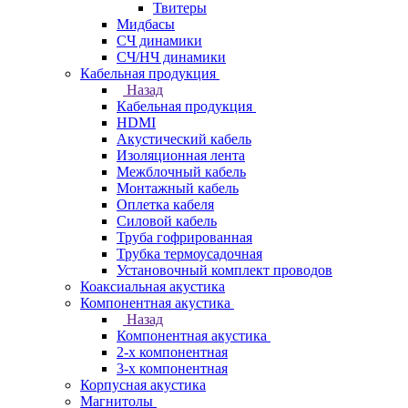
Твитеры
Мидбасы
СЧ динамики
СЧ/НЧ динамики
Кабельная продукция
Назад
Кабельная продукция
HDMI
Акустический кабель
Изоляционная лента
Межблочный кабель
Монтажный кабель
Оплетка кабеля
Силовой кабель
Труба гофрированная
Трубка термоусадочная
Установочный комплект проводов
Коаксиальная акустика
Компонентная акустика
Назад
Компонентная акустика
2-х компонентная
3-х компонентная
Корпусная акустика
Магнитолы