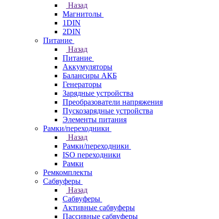
Назад
Магнитолы
1DIN
2DIN
Питание
Назад
Питание
Аккумуляторы
Балансиры АКБ
Генераторы
Зарядные устройства
Преобразователи напряжения
Пускозарядные устройства
Элементы питания
Рамки/переходники
Назад
Рамки/переходники
ISO переходники
Рамки
Ремкомплекты
Сабвуферы
Назад
Сабвуферы
Активные сабвуферы
Пассивные сабвуферы