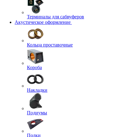
Терминалы для сабвуферов
Акустическое оформление
Кольца проставочные
Короба
Накладки
Подиумы
Полки