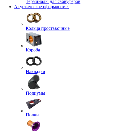
Терминалы для сабвуферов
Акустическое оформление
Кольца проставочные
Короба
Накладки
Подиумы
Полки