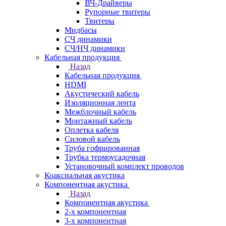
ВЧ-Драйверы
Рупорные твитеры
Твитеры
Мидбасы
СЧ динамики
СЧ/НЧ динамики
Кабельная продукция
Назад
Кабельная продукция
HDMI
Акустический кабель
Изоляционная лента
Межблочный кабель
Монтажный кабель
Оплетка кабеля
Силовой кабель
Труба гофрированная
Трубка термоусадочная
Установочный комплект проводов
Коаксиальная акустика
Компонентная акустика
Назад
Компонентная акустика
2-х компонентная
3-х компонентная