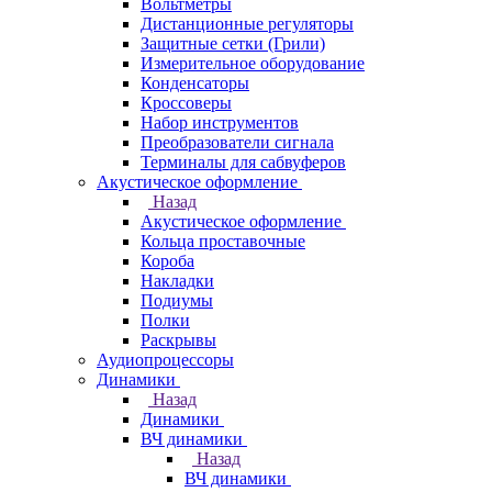
Вольтметры
Дистанционные регуляторы
Защитные сетки (Грили)
Измерительное оборудование
Конденсаторы
Кроссоверы
Набор инструментов
Преобразователи сигнала
Терминалы для сабвуферов
Акустическое оформление
Назад
Акустическое оформление
Кольца проставочные
Короба
Накладки
Подиумы
Полки
Раскрывы
Аудиопроцессоры
Динамики
Назад
Динамики
ВЧ динамики
Назад
ВЧ динамики