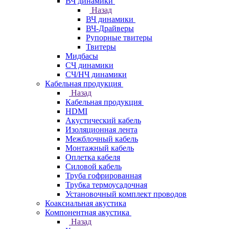
ВЧ динамики
Назад
ВЧ динамики
ВЧ-Драйверы
Рупорные твитеры
Твитеры
Мидбасы
СЧ динамики
СЧ/НЧ динамики
Кабельная продукция
Назад
Кабельная продукция
HDMI
Акустический кабель
Изоляционная лента
Межблочный кабель
Монтажный кабель
Оплетка кабеля
Силовой кабель
Труба гофрированная
Трубка термоусадочная
Установочный комплект проводов
Коаксиальная акустика
Компонентная акустика
Назад