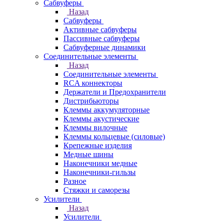
Сабвуферы
Назад
Сабвуферы
Активные сабвуферы
Пассивные сабвуферы
Сабвуферные динамики
Соединительные элементы
Назад
Соединительные элементы
RCA коннекторы
Держатели и Предохранители
Дистрибьюторы
Клеммы аккумуляторные
Клеммы акустические
Клеммы вилочные
Клеммы кольцевые (силовые)
Крепежные изделия
Медные шины
Наконечники медные
Наконечники-гильзы
Разное
Стяжки и саморезы
Усилители
Назад
Усилители