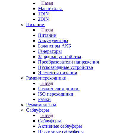
Назад
Магнитолы
1DIN
2DIN
Питание
Назад
Питание
Аккумуляторы
Балансиры АКБ
Генераторы
Зарядные устройства
Преобразователи напряжения
Пускозарядные устройства
Элементы питания
Рамки/переходники
Назад
Рамки/переходники
ISO переходники
Рамки
Ремкомплекты
Сабвуферы
Назад
Сабвуферы
Активные сабвуферы
Пассивные сабвуферы