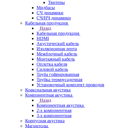
Твитеры
Мидбасы
СЧ динамики
СЧ/НЧ динамики
Кабельная продукция
Назад
Кабельная продукция
HDMI
Акустический кабель
Изоляционная лента
Межблочный кабель
Монтажный кабель
Оплетка кабеля
Силовой кабель
Труба гофрированная
Трубка термоусадочная
Установочный комплект проводов
Коаксиальная акустика
Компонентная акустика
Назад
Компонентная акустика
2-х компонентная
3-х компонентная
Корпусная акустика
Магнитолы