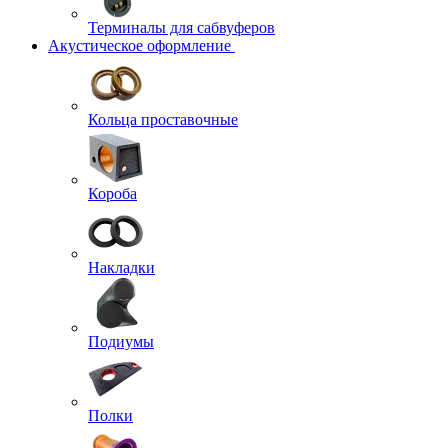
Терминалы для сабвуферов
Акустическое оформление
Кольца проставочные
Короба
Накладки
Подиумы
Полки