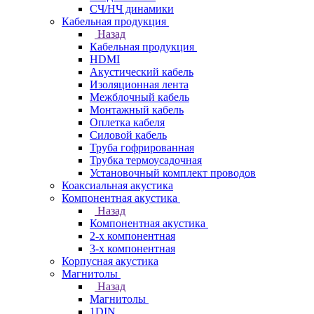
СЧ/НЧ динамики
Кабельная продукция
Назад
Кабельная продукция
HDMI
Акустический кабель
Изоляционная лента
Межблочный кабель
Монтажный кабель
Оплетка кабеля
Силовой кабель
Труба гофрированная
Трубка термоусадочная
Установочный комплект проводов
Коаксиальная акустика
Компонентная акустика
Назад
Компонентная акустика
2-х компонентная
3-х компонентная
Корпусная акустика
Магнитолы
Назад
Магнитолы
1DIN