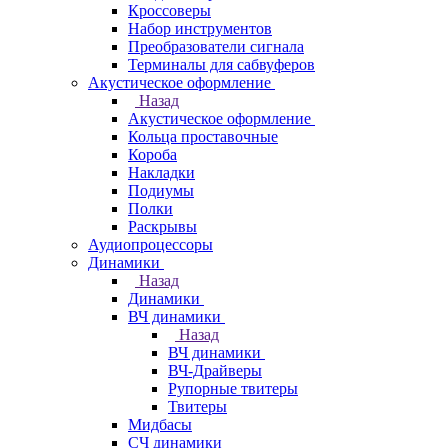
Кроссоверы
Набор инструментов
Преобразователи сигнала
Терминалы для сабвуферов
Акустическое оформление
Назад
Акустическое оформление
Кольца проставочные
Короба
Накладки
Подиумы
Полки
Раскрывы
Аудиопроцессоры
Динамики
Назад
Динамики
ВЧ динамики
Назад
ВЧ динамики
ВЧ-Драйверы
Рупорные твитеры
Твитеры
Мидбасы
СЧ динамики