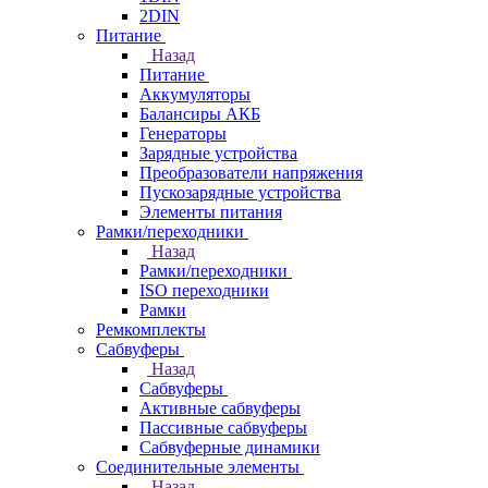
2DIN
Питание
Назад
Питание
Аккумуляторы
Балансиры АКБ
Генераторы
Зарядные устройства
Преобразователи напряжения
Пускозарядные устройства
Элементы питания
Рамки/переходники
Назад
Рамки/переходники
ISO переходники
Рамки
Ремкомплекты
Сабвуферы
Назад
Сабвуферы
Активные сабвуферы
Пассивные сабвуферы
Сабвуферные динамики
Соединительные элементы
Назад