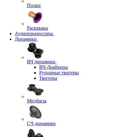
Полки
Раскрывы
Аудиопроцессоры
Динамики
ВЧ динамики
ВЧ-Драйверы
Рупорные твитеры
Твитеры
Мидбасы
СЧ динамики