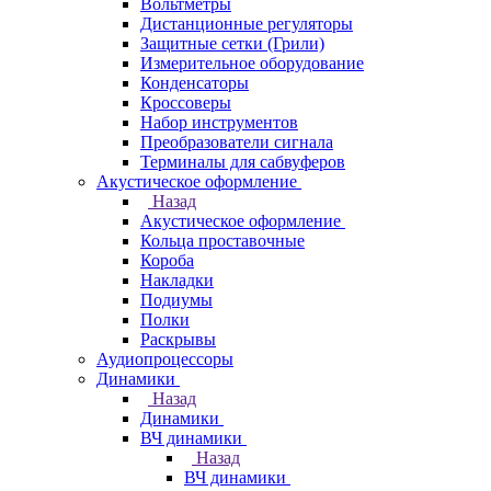
Вольтметры
Дистанционные регуляторы
Защитные сетки (Грили)
Измерительное оборудование
Конденсаторы
Кроссоверы
Набор инструментов
Преобразователи сигнала
Терминалы для сабвуферов
Акустическое оформление
Назад
Акустическое оформление
Кольца проставочные
Короба
Накладки
Подиумы
Полки
Раскрывы
Аудиопроцессоры
Динамики
Назад
Динамики
ВЧ динамики
Назад
ВЧ динамики