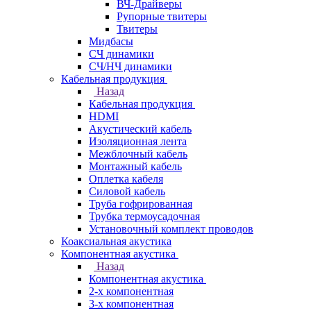
ВЧ-Драйверы
Рупорные твитеры
Твитеры
Мидбасы
СЧ динамики
СЧ/НЧ динамики
Кабельная продукция
Назад
Кабельная продукция
HDMI
Акустический кабель
Изоляционная лента
Межблочный кабель
Монтажный кабель
Оплетка кабеля
Силовой кабель
Труба гофрированная
Трубка термоусадочная
Установочный комплект проводов
Коаксиальная акустика
Компонентная акустика
Назад
Компонентная акустика
2-х компонентная
3-х компонентная