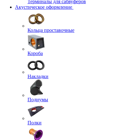
Терминалы для сабвуферов
Акустическое оформление
Кольца проставочные
Короба
Накладки
Подиумы
Полки