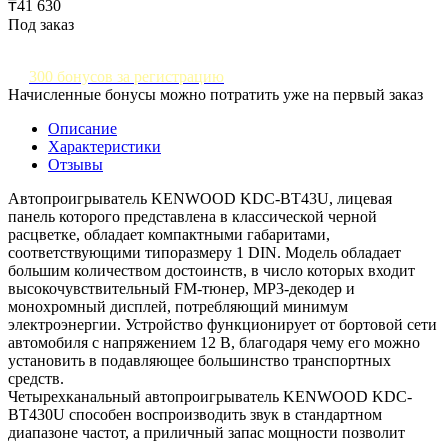
₸41 630
Под заказ
300 бонусов за регистрацию
Начисленные бонусы можно потратить уже на первый заказ
Описание
Характеристики
Отзывы
Автопроигрыватель KENWOOD KDC-BT43U, лицевая
панель которого представлена в классической черной
расцветке, обладает компактными габаритами,
соответствующими типоразмеру 1 DIN. Модель обладает
большим количеством достоинств, в число которых входит
высокочувствительный FM-тюнер, MP3-декодер и
монохромный дисплей, потребляющий минимум
электроэнергии. Устройство функционирует от бортовой сети
автомобиля с напряжением 12 В, благодаря чему его можно
установить в подавляющее большинство транспортных
средств.
Четырехканальный автопроигрыватель KENWOOD KDC-
BT430U способен воспроизводить звук в стандартном
диапазоне частот, а приличный запас мощности позволит