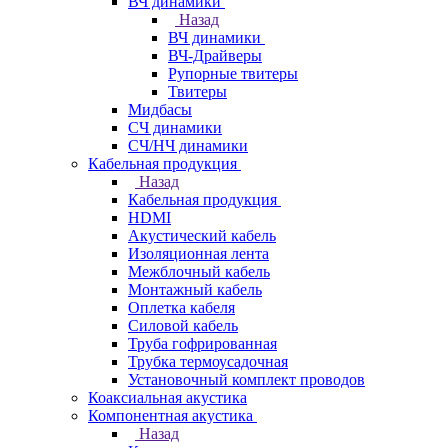
ВЧ динамики
Назад
ВЧ динамики
ВЧ-Драйверы
Рупорные твитеры
Твитеры
Мидбасы
СЧ динамики
СЧ/НЧ динамики
Кабельная продукция
Назад
Кабельная продукция
HDMI
Акустический кабель
Изоляционная лента
Межблочный кабель
Монтажный кабель
Оплетка кабеля
Силовой кабель
Труба гофрированная
Трубка термоусадочная
Установочный комплект проводов
Коаксиальная акустика
Компонентная акустика
Назад