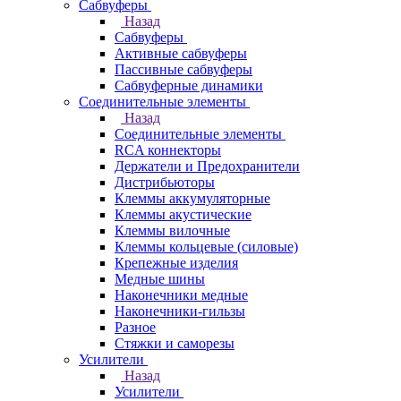
Сабвуферы
Назад
Сабвуферы
Активные сабвуферы
Пассивные сабвуферы
Сабвуферные динамики
Соединительные элементы
Назад
Соединительные элементы
RCA коннекторы
Держатели и Предохранители
Дистрибьюторы
Клеммы аккумуляторные
Клеммы акустические
Клеммы вилочные
Клеммы кольцевые (силовые)
Крепежные изделия
Медные шины
Наконечники медные
Наконечники-гильзы
Разное
Стяжки и саморезы
Усилители
Назад
Усилители