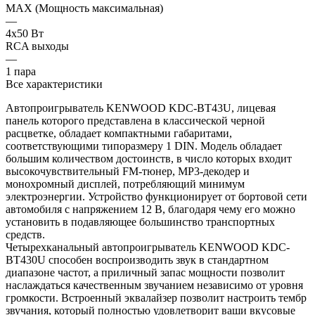
MAX (Мощность максимальная)
—
4х50 Вт
RCA выходы
—
1 пара
Все характеристики
Автопроигрыватель KENWOOD KDC-BT43U, лицевая
панель которого представлена в классической черной
расцветке, обладает компактными габаритами,
соответствующими типоразмеру 1 DIN. Модель обладает
большим количеством достоинств, в число которых входит
высокочувствительный FM-тюнер, MP3-декодер и
монохромный дисплей, потребляющий минимум
электроэнергии. Устройство функционирует от бортовой сети
автомобиля с напряжением 12 В, благодаря чему его можно
установить в подавляющее большинство транспортных
средств.
Четырехканальный автопроигрыватель KENWOOD KDC-
BT430U способен воспроизводить звук в стандартном
диапазоне частот, а приличный запас мощности позволит
наслаждаться качественным звучанием независимо от уровня
громкости. Встроенный эквалайзер позволит настроить тембр
звучания, который полностью удовлетворит ваши вкусовые