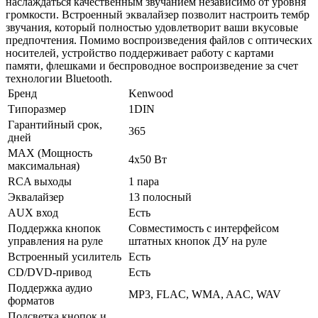
наслаждаться качественным звучанием независимо от уровня
громкости. Встроенный эквалайзер позволит настроить тембр
звучания, который полностью удовлетворит ваши вкусовые
предпочтения. Помимо воспроизведения файлов с оптических
носителей, устройство поддерживает работу с картами
памяти, флешками и беспроводное воспроизведение за счет
технологии Bluetooth.
Бренд
Kenwood
Типоразмер
1DIN
Гарантийный срок,
365
дней
MAX (Мощность
4х50 Вт
максимальная)
RCA выходы
1 пара
Эквалайзер
13 полосный
AUX вход
Есть
Поддержка кнопок
Совместимость с интерфейсом
управления на руле
штатных кнопок ДУ на руле
Встроенный усилитель
Есть
CD/DVD-привод
Есть
Поддержка аудио
MP3, FLAC, WMA, AAC, WAV
форматов
Подсветка кнопок и